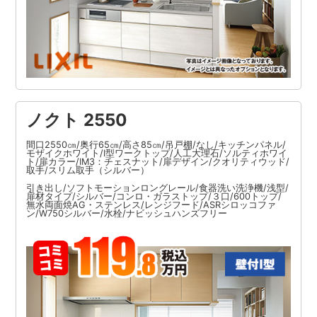
ノクト 2550
間口2550㎝/奥行65㎝/高さ85㎝/吊戸棚/なし/キッチンパネル/
モザイクホワイト/I型ワークトップ/人工大理石/ソルティホワイ
ト/扉カラー/IM3：チェスナット/扉デザイン/クオリティウッド/
取手/スリム取手（シルバー）
引き出し/ソフトモーションロングレール/食器洗い洗浄機/浅型/
扉材タイプ/シルバー/コンロ・ガラストップ/３口/600トップ/
無水両面焼AG・ステンレス/レンジフード/ASRシロッコファ
ン/W750シルバー/水栓/ナビッシュハンズフリー