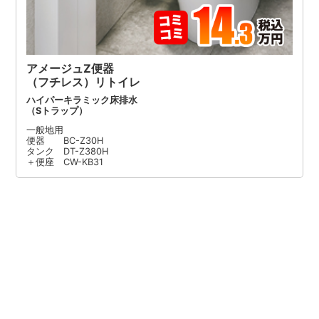
アメージュZ便器
（フチレス）リトイレ
ハイパーキラミック床排水
（Sトラップ）
一般地用
便器 BC-Z30H
タンク DT-Z380H
＋便座 CW-KB31