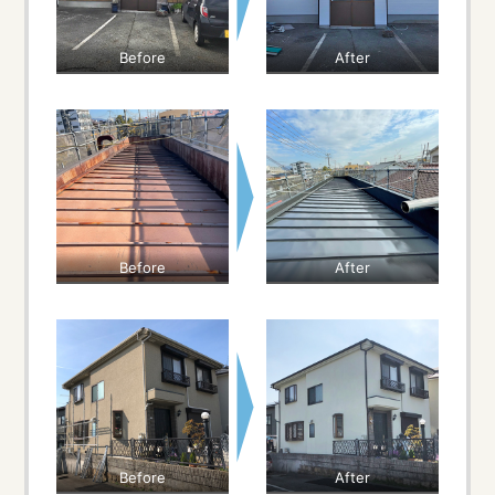
Before
After
Before
After
Before
After