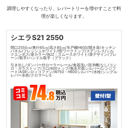
調理しやすくなったり、レパートリーを増やすことで料
理が楽しくなります。
シエラS21 2550
間口2550㎝/奥行65㎝/高さ85㎝/吊戸棚H600/開き扉/キッチン
パネル/フレッシュホワイト/I型ワークトップ/ステンレス/シル
クエンボス/扉カラー/WJ2：スムースホワイト/扉デザイン/プレ
ーン/取手/ハンドル取手（ブラック）
引き出し/ダンパー付ローラーレール/食器洗い洗浄機/なし/コン
ロ・ガラストップ/３口/600トップ/無水片面シルバー/レンジフ
ード/ASRシロッコファン/W750・H600シルバー/水栓/シングル
レバー水栓/クロマーレS