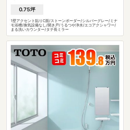
0.75坪
1壁アクセント貼りC面/ストーンボーダー/シルバーグレー/ミナ
モ浴槽/換気設備なし/開き戸/うるつや浄水/エコアクシャワー/
まる洗いカウンター/タテ長ミラー