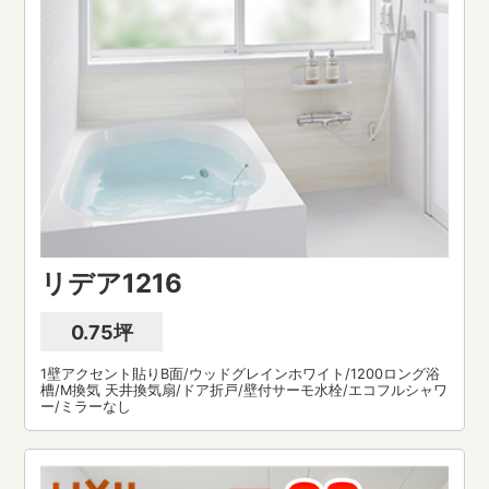
リデア1216
0.75坪
1壁アクセント貼りB面/ウッドグレインホワイト/1200ロング浴
槽/M換気 天井換気扇/ドア折戸/壁付サーモ水栓/エコフルシャワ
ー/ミラーなし