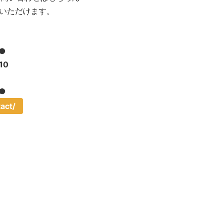
いただけます。
●
10
●
act/