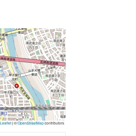
Leaflet
|
©
OpenStreetMap
contributors