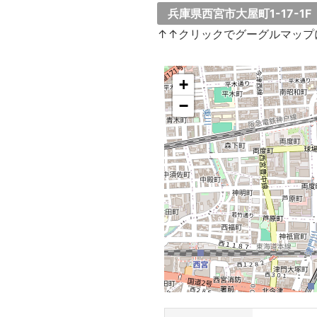
兵庫県西宮市大屋町1-17-1F
↑↑クリックでグーグルマップ
+
−