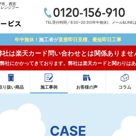
戸市、西宮
・レンジフー
TEL受付時間／8:30~20:30(年中無休)、メール&LIN
年中無休！
施工者が
直接即日見積、最短即日工事
弊社は楽天カード問い合わせとは関係ありませ
弊社にかかってきております。弊社は楽天カードと関わりはあ
取り扱い商品
施工事例
お客様の声
コラム
CASE