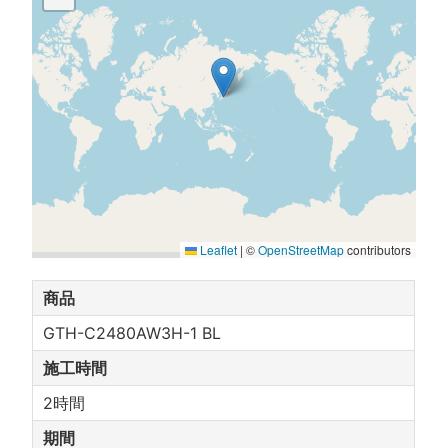
Leaflet
|
©
OpenStreetMap
contributors
商品
GTH-C2480AW3H-1 BL
施工時間
2時間
期間